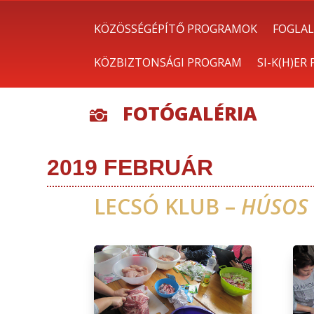
KÖZÖSSÉGÉPÍTŐ PROGRAMOK
FOGLAL
KÖZBIZTONSÁGI PROGRAM
SI-K(H)ER
FOTÓGALÉRIA

2019 FEBRUÁR
LECSÓ KLUB –
HÚSOS 