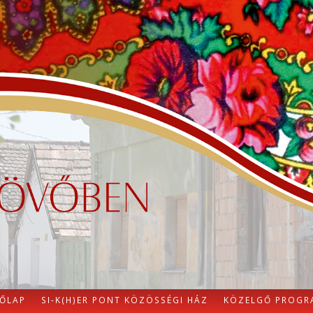
ŐLAP
SI-K(H)ER PONT KÖZÖSSÉGI HÁZ
KÖZELGŐ PROGR