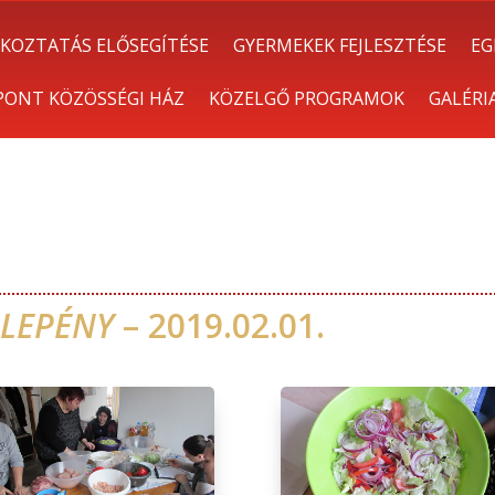
KOZTATÁS ELŐSEGÍTÉSE
GYERMEKEK FEJLESZTÉSE
EG
 PONT KÖZÖSSÉGI HÁZ
KÖZELGŐ PROGRAMOK
GALÉRI
LEPÉNY
– 2019.02.01.