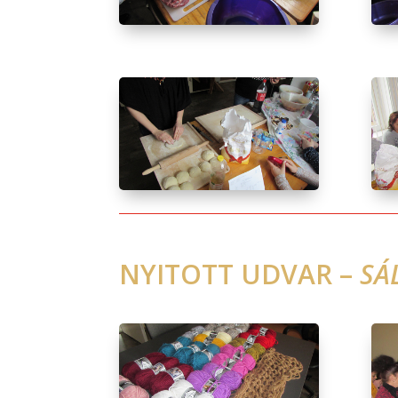
NYITOTT UDVAR –
SÁ