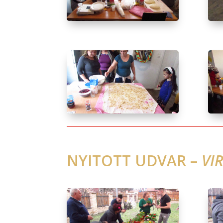
NYITOTT UDVAR –
VI