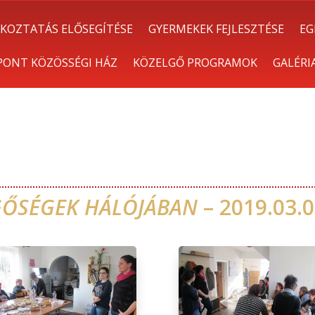
KOZTATÁS ELŐSEGÍTÉSE
GYERMEKEK FEJLESZTÉSE
EG
 PONT KÖZÖSSÉGI HÁZ
KÖZELGŐ PROGRAMOK
GALÉRI
ŐSÉGEK HÁLÓJÁBAN
– 2019.03.0