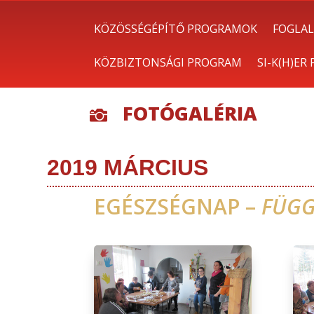
KÖZÖSSÉGÉPÍTŐ PROGRAMOK
FOGLAL
KÖZBIZTONSÁGI PROGRAM
SI-K(H)ER
FOTÓGALÉRIA

2019 MÁRCIUS
EGÉSZSÉGNAP –
FÜGG