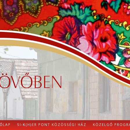
ŐLAP
SI-K(H)ER PONT KÖZÖSSÉGI HÁZ
KÖZELGŐ PROGR